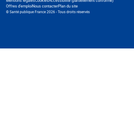
Navigation pied de page
Mentions légales
Cookies
Accessibilité (partiellement conforme)
Offres d'emploi
Nous contacter
Plan du site
© Santé publique France 2026 - Tous droits réservés