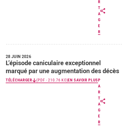
R
T
A
G
E
R
28 JUIN 2026
L’épisode caniculaire exceptionnel
marqué par une augmentation des décès
TÉLÉCHARGER
(PDF - 210.76 KO)
EN SAVOIR PLUS
P
A
R
T
A
G
E
R