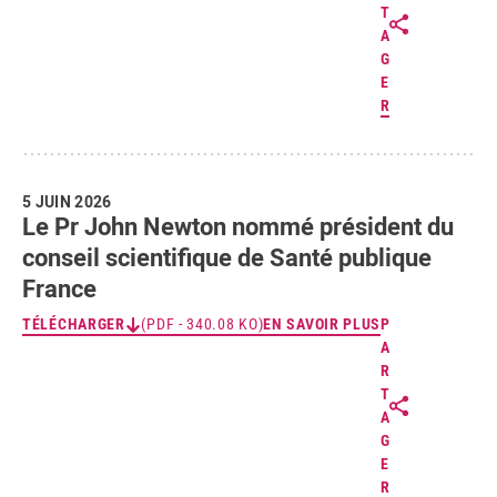
T
A
G
E
R
5 JUIN 2026
Le Pr John Newton nommé président du
conseil scientifique de Santé publique
France
TÉLÉCHARGER
(PDF - 340.08 KO)
EN SAVOIR PLUS
P
A
R
T
A
G
E
R