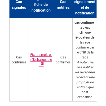
Cas
Cas
signalement
fiche de
signalés
notifiés
et de
notification
notification
cas confirmé
:
tableau
clinique
évocateur de
la rage
confirmé par
le CNR de la
Fiche simple et
Cas
Cas
rage
téléchargeable
confirmés
confirmés
A noter : ne
pas notifier
les personnes
recevant une
prophylaxie
antirabique
post
exposition