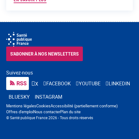
S'ABONNER À NOS NEWSLETTERS
Suivez-nous
RSS
FACEBOOK
YOUTUBE
LINKEDIN
X
BLUESKY
INSTAGRAM
Navigation pied de page
Mentions légales
Cookies
Accessibilité (partiellement conforme)
Offres d'emploi
Nous contacter
Plan du site
© Santé publique France 2026 - Tous droits réservés