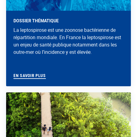
DOSSIER THÉMATIQUE
La leptospirose est une zoonose bactérienne de
répartition mondiale. En France la leptospirose est
un enjeu de santé publique notamment dans les
outre-mer où l’incidence y est élevée.
EN SAVOIR PLUS