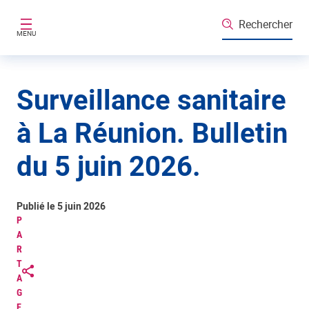
Aller au contenu principal
Rechercher
MENU
Surveillance sanitaire
à La Réunion. Bulletin
du 5 juin 2026.
Publié le 5 juin 2026
P
A
R
T
A
G
E