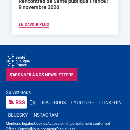
Rencontres de Santé publique France :
9 novembre 2026
EN SAVOIR PLUS
S'ABONNER À NOS NEWSLETTERS
Suivez-nous
RSS
FACEBOOK
YOUTUBE
LINKEDIN
X
BLUESKY
INSTAGRAM
Navigation pied de page
Mentions légales
Cookies
Accessibilité (partiellement conforme)
Offres d'emploi
Nous contacter
Plan du site