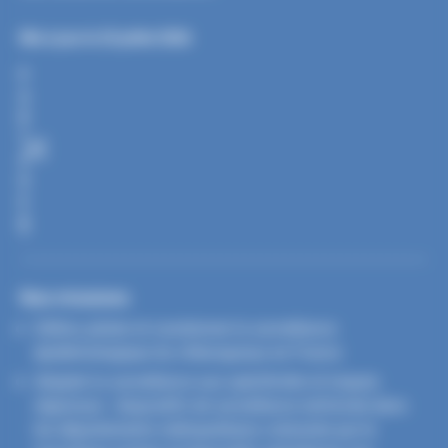
Mis à jour le 23 juillet 2026
P
A
R
T
A
G
E
R
Nos missions
Définir, piloter et coordonner la surveillance
épidémiologique du chikungunya en France
Adapter la surveillance aux spécificités et risques
régionaux : dispositifs de surveillance renforcée dans
les départements métropolitains colonisés par le