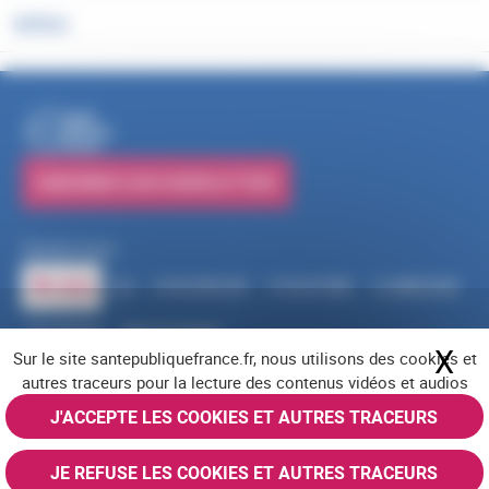
OUTILS
PUBLICATIONS
S'ABONNER À NOS NEWSLETTERS
Suivez-nous
RSS
FACEBOOK
YOUTUBE
LINKEDIN
X
BLUESKY
INSTAGRAM
X
Ma
Sur le site santepubliquefrance.fr, nous utilisons des cookies et
Navigation pied de page
Mentions légales
Cookies
Accessibilité (partiellement conforme)
autres traceurs pour la lecture des contenus vidéos et audios
Offres d'emploi
Nous contacter
Plan du site
© Santé publique France 2026 - Tous droits réservés
J'ACCEPTE LES COOKIES ET AUTRES TRACEURS
JE REFUSE LES COOKIES ET AUTRES TRACEURS