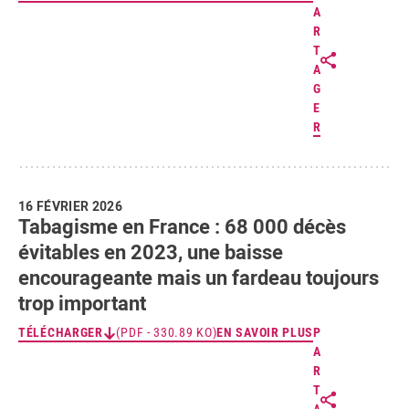
A
R
T
A
G
E
R
16 FÉVRIER 2026
Tabagisme en France : 68 000 décès
évitables en 2023, une baisse
encourageante mais un fardeau toujours
trop important
TÉLÉCHARGER
(PDF - 330.89 KO)
EN SAVOIR PLUS
P
A
R
T