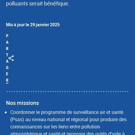
polluants serait bénéfique.
Mis à jour le 29 janvier 2025
P
A
R
T
A
G
E
R
Nos missions
Coordonner le programme de surveillance air et santé
(Psas) au niveau national et régional pour produire des
connaissances sur les liens entre pollution
atmosphérique et santé et proposer des outils d’aide à