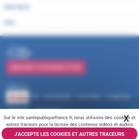
WHAT WE DO
DATA
PUBLICATIONS
SUBSCRIBE TO OUR NEWSLETTERS
Follow us
RSS
FACEBOOK
YOUTUBE
LINKEDIN
X
BLUESKY
INSTAGRAM
X
Hi
Sur le site santepubliquefrance.fr, nous utilisons des cookies et
Navigation footer
Legal notices
Cookies
Accessibility (partially compliant)
Job offers
autres traceurs pour la lecture des contenus vidéos et audios
Contact us
Site map
© Santé publique France 2026 - All rights reserved
J'ACCEPTE LES COOKIES ET AUTRES TRACEURS