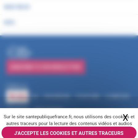
WHAT WE DO
DATA
PUBLICATIONS
SUBSCRIBE TO OUR NEWSLETTERS
Follow us
RSS
FACEBOOK
YOUTUBE
LINKEDIN
X
BLUESKY
INSTAGRAM
X
Hi
Sur le site santepubliquefrance.fr, nous utilisons des cookies et
Navigation footer
Legal notices
Cookies
Accessibility (partially compliant)
Job offers
autres traceurs pour la lecture des contenus vidéos et audios
Contact us
Site map
© Santé publique France 2026 - All rights reserved
J'ACCEPTE LES COOKIES ET AUTRES TRACEURS