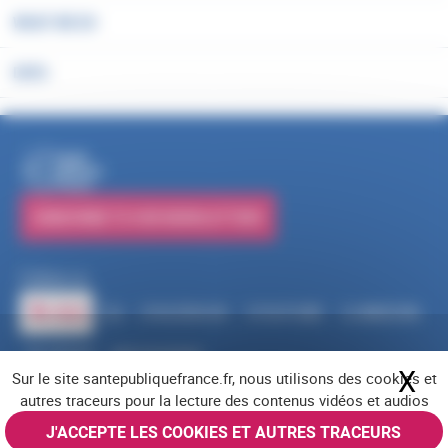
WHAT WE DO
DATA
PUBLICATIONS
SUBSCRIBE TO OUR NEWSLETTERS
Follow us
RSS
FACEBOOK
YOUTUBE
LINKEDIN
X
BLUESKY
INSTAGRAM
X
Hi
Sur le site santepubliquefrance.fr, nous utilisons des cookies et
Navigation footer
Legal notices
Cookies
Accessibility (partially compliant)
Job offers
autres traceurs pour la lecture des contenus vidéos et audios
Contact us
Site map
© Santé publique France 2026 - All rights reserved
J'ACCEPTE LES COOKIES ET AUTRES TRACEURS